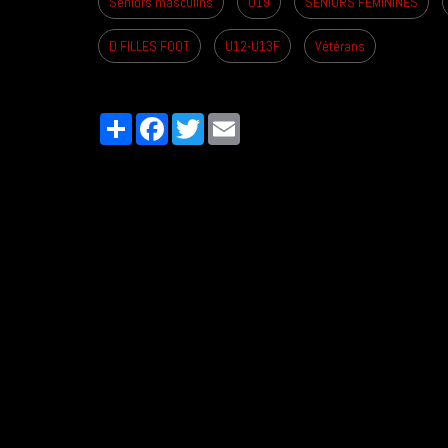
Seniors masculins
U19
SENIORS FÉMININES
D FILLES FOOT
U12-U13F
Vétérans
Partager
Facebook
Twitter
Email