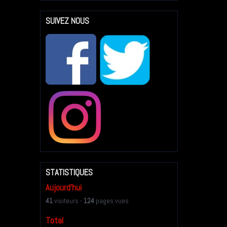
SUIVEZ NOUS
STATISTIQUES
Aujourd'hui
41
visiteurs -
124
pages vues
Total