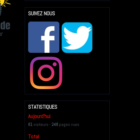
SUIVEZ NOUS
STATISTIQUES
Aujourd'hui
61
visiteurs -
248
pages vues
Total