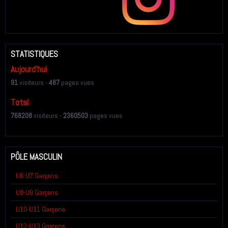
STATISTIQUES
Aujourd'hui
91
visiteurs -
487
pages vues
Total
768208
visiteurs -
2360503
pages vues
PÔLE MASCULIN
U6-U7 Garçons
U8-U9 Garçons
U10-U11 Garçons
U12-U13 Garçons