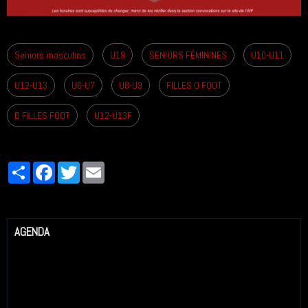
Seniors masculins
U19
SENIORS FÉMININES
U10-U11
U12-U13
U6-U7
U8-U9
FILLES O FOOT
D FILLES FOOT
U12-U13F
Partager
Facebook
Twitter
Email
AGENDA