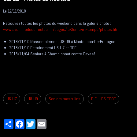
Le 12/11/2018
Retrouvez toutes les photos du weekend dans la galerie photo :
www.avenirirodouerfootball.fr/pages/la-3eme-mi-temps/photos.html
2018/11/10 Rassemblement U8-U9 à Montauban-De-Bretagne
2018/11/10 Entraînement U6-U7 et DFF
2018/11/04 Seniors A Championnat contre Gevezé
U6-U7
U8-U9
Seniors masculins
D FILLES FOOT
Partager
Facebook
Twitter
Email