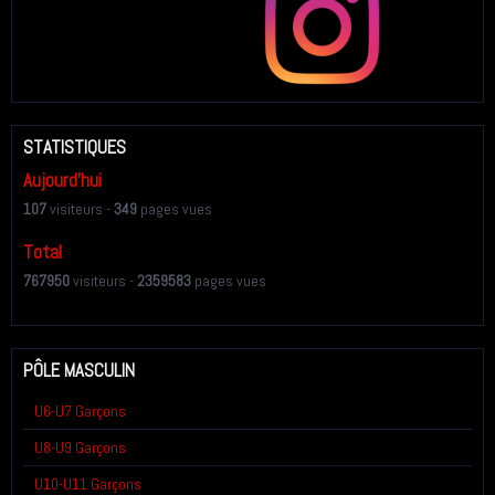
STATISTIQUES
Aujourd'hui
107
visiteurs -
349
pages vues
Total
767950
visiteurs -
2359583
pages vues
PÔLE MASCULIN
U6-U7 Garçons
U8-U9 Garçons
U10-U11 Garçons