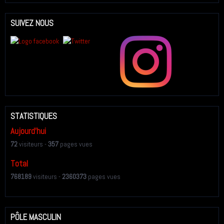
SUIVEZ NOUS
STATISTIQUES
Aujourd'hui
72
visiteurs -
357
pages vues
Total
768189
visiteurs -
2360373
pages vues
PÔLE MASCULIN