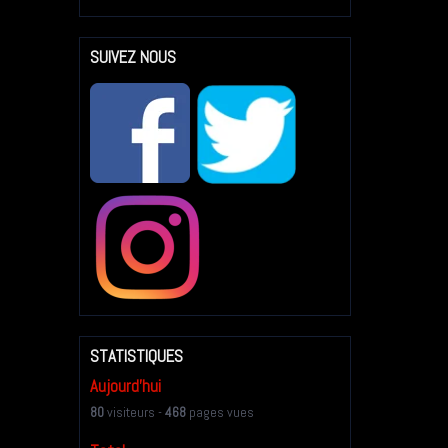
SUIVEZ NOUS
STATISTIQUES
Aujourd'hui
80
visiteurs -
468
pages vues