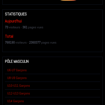
STATISTIQUES
Aujourd'hui
73
visiteurs -
361
pages vues
Total
768190
visiteurs -
2360377
pages vues
PÔLE MASCULIN
U6-U7 Garçons
U8-U9 Garçons
U10-U11 Garçons
U12-U13 Garçons
U14 Garçons