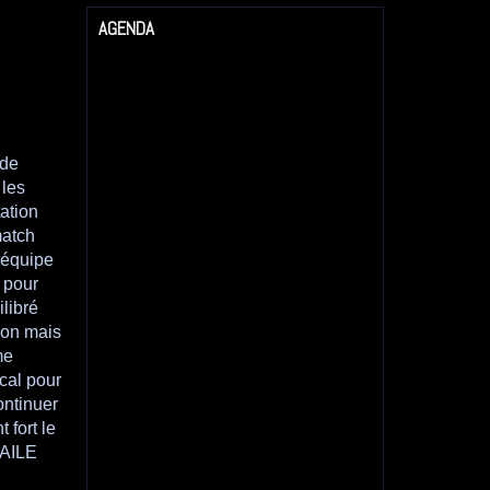
AGENDA
 de
 les
tation
match
 équipe
 pour
libré
sion mais
me
cal pour
ontinuer
 fort le
MAILE