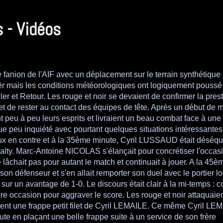
 - Vidéos
fanion de l'AIF avec un déplacement sur le terrain synthétique
uër mais les conditions météorologiques ont logiquement poussé
ler et Retour. Les rouge et noir se devaient de confirmer la pres
et de rester au contact des équipes de tête. Après un début de 
 peu à peu leurs esprits et livraient un beau combat face à une
que peu inquiété avec pourtant quelques situations intéressantes
eux en contre et à la 35ème minute, Cyril LUSSAUD était déséqui
pénalty. Marc-Antoine NICOLAS s'élançait pour concrétiser l'occa
e lâchait pas pour autant le match et continuait à jouer. A la 45è
n défenseur et s'en allait remporter son duel avec le portier lo
 sur un avantage de 1-0. Le discours était clair à la mi-temps : c
re occasion pour aggraver le score. Les rouge et noir attaquaient
ent une frappe petit filet de Cyril LEMAILE. Ce même Cyril LE
te en plaçant une belle frappe suite à un service de son frère