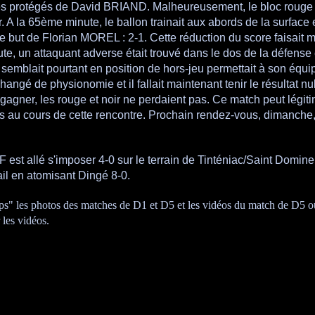
r les protégés de David BRIAND. Malheureusement, le bloc rouge e
r. A la 65ème minute, le ballon trainait aux abords de la surface 
 le but de Florian MOREL : 2-1. Cette réduction du score faisait m
ute, un attaquant adverse était trouvé dans le dos de la défense 
ui semblait pourtant en position de hors-jeu permettait à son équi
angé de physionomie et il fallait maintenant tenir le résultat nul
gagner, les rouge et noir ne perdaient pas. Ce match peut légi
ges au cours de cette rencontre. Prochain rendez-vous, dimanche
est allé s'imposer 4-0 sur le terrain de Tinténiac/Saint Domin
ail en atomisant Dingé 8-0.
s" les photos des matches de D1 et D5 et les vidéos du match de D5 o
les vidéos.