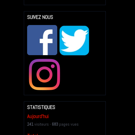
SUIVEZ NOUS
STATISTIQUES
Aujourd'hui
241
visiteurs -
683
pages vues