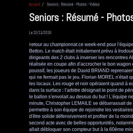
Accueil
Seniors : Résumé - Photos - Vidéos
Seniors : Résumé - Photos
Le 22/11/2016
R
etour au championnat ce week-end pour l'équipe 
Betton. Le match était initialement prévu à Irodo
dirigeants des 2 clubs à inverser les rencontres Al
réalisée en coupe afin d'accrocher le bon wagon 
poussif, les joueurs de David BRIAND reprenaient
qui ne fermait pas le jeu. Florian MOREL n'était 
les locaux. Les rouge et noir opéraient quand à 
dans la surface : l'arbitre désignait le point de 
le ballon s'envolait au dessus du but ! L'équipe n
minute, Christopher LEMAILE se débarrassait de so
permettre à son équipe de rejoindre les vestiaires
d'être solide défensivement et profiter de la moind
second acte avec de belles opportunités, notamm
allait débloquer son compteur but à la 60ème minu