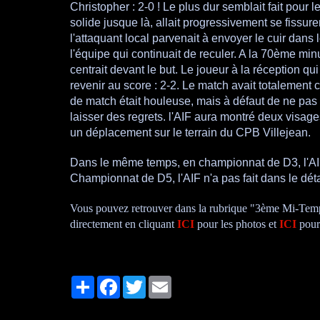
Christopher : 2-0 ! Le plus dur semblait fait pou
solide jusque là, allait progressivement se fissure
l'attaquant local parvenait à envoyer le cuir dans
l'équipe qui continuait de reculer. A la 70ème min
centrait devant le but. Le joueur à la réception q
revenir au score : 2-2. Le match avait totalement ch
de match était houleuse, mais à défaut de ne pas 
laisser des regrets. l'AIF aura montré deux visa
un déplacement sur le terrain du CPB Villejean.
Dans le même temps, en championnat de D3, l'AIF 
Championnat de D5, l'AIF n'a pas fait dans le dét
Vous pouvez retrouver dans la rubrique "3ème Mi-Temp
directement en cliquant
ICI
pour les photos et
ICI
pour 
Partager
Facebook
Twitter
Email