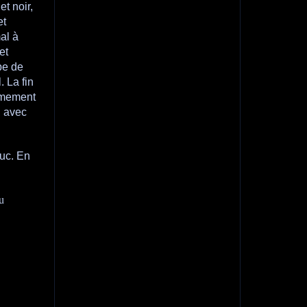
t noir,
et
al à
et
pe de
. La fin
timement
, avec
euc. En
u