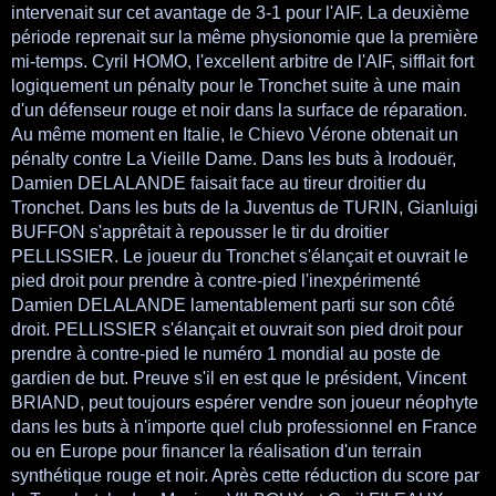
intervenait sur cet avantage de 3-1 pour l'AIF. La deuxième
période reprenait sur la même physionomie que la première
mi-temps. Cyril HOMO, l'excellent arbitre de l'AIF, sifflait fort
logiquement un pénalty pour le Tronchet suite à une main
d'un défenseur rouge et noir dans la surface de réparation.
Au même moment en Italie, le Chievo Vérone obtenait un
pénalty contre La Vieille Dame. Dans les buts à Irodouër,
Damien DELALANDE faisait face au tireur droitier du
Tronchet. Dans les buts de la Juventus de TURIN, Gianluigi
BUFFON s'apprêtait à repousser le tir du droitier
PELLISSIER. Le joueur du Tronchet s'élançait et ouvrait le
pied droit pour prendre à contre-pied l'inexpérimenté
Damien DELALANDE lamentablement parti sur son côté
droit. PELLISSIER s'élançait et ouvrait son pied droit pour
prendre à contre-pied le numéro 1 mondial au poste de
gardien de but. Preuve s'il en est que le président, Vincent
BRIAND, peut toujours espérer vendre son joueur néophyte
dans les buts à n'importe quel club professionnel en France
ou en Europe pour financer la réalisation d'un terrain
synthétique rouge et noir. Après cette réduction du score par