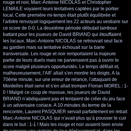
rouge et noir, Marc-Antoine NICOLAS et Christopher
LEMAILE voyaient leurs tentatives captées par le portier
local. Cette première mi-temps était plutôt équilibrée et
l'arbitre renvoyait logiquement les 22 acteurs au vestiaire sur
ce score de 0-0. La deuxième période débutait tambour
battant pour les joueurs de David BRIAND qui étouffaient
les locaux. Marc-Antoine NICOLAS se retrouvait seul face
au gardien mais sa tentative échouait sur la barre
transversale. Les rouge et noir remportaient la majeure
partie de leurs duels mais ne parvenaient pas à ouvrir le
score malgré plusieurs opportunités. Le temps défilait et,
malheureusement, l'AIF allait s'en mordre les doigts. A la
70ème minute, sur une erreur de relance, l'attaquant de
Mordelles était servi et s'en allait tromper Florian MOREL : 1-
0 ! Malgré ce coup de massue, les joueurs de David
BRIAND n'abdiquaient pas et tentaient de créer du jeu face
à un adversaire coriace. A 10 minutes du terme de la
rencontre, Laurent PASQUIER servait parfaitement en retrait
Marc-Antoine NICOLAS qui n'avait plus qu'à pousser le cuir
dans le but : 1-1 ! Mais les rouge et noir avaient bien envie
de ramener une victoire de leur déplacement et, dans les