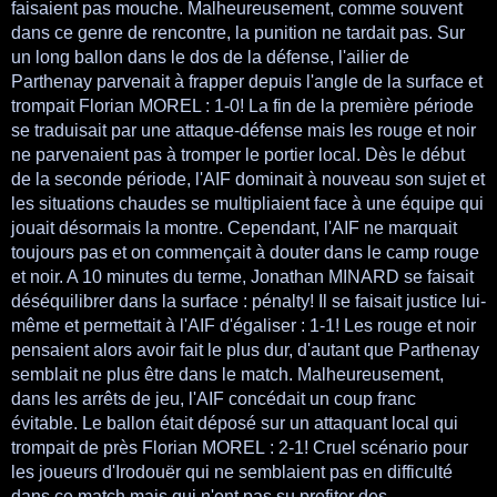
faisaient pas mouche. Malheureusement, comme souvent
dans ce genre de rencontre, la punition ne tardait pas. Sur
un long ballon dans le dos de la défense, l'ailier de
Parthenay parvenait à frapper depuis l'angle de la surface et
trompait Florian MOREL : 1-0! La fin de la première période
se traduisait par une attaque-défense mais les rouge et noir
ne parvenaient pas à tromper le portier local. Dès le début
de la seconde période, l'AIF dominait à nouveau son sujet et
les situations chaudes se multipliaient face à une équipe qui
jouait désormais la montre. Cependant, l'AIF ne marquait
toujours pas et on commençait à douter dans le camp rouge
et noir. A 10 minutes du terme, Jonathan MINARD se faisait
déséquilibrer dans la surface : pénalty! Il se faisait justice lui-
même et permettait à l'AIF d'égaliser : 1-1! Les rouge et noir
pensaient alors avoir fait le plus dur, d'autant que Parthenay
semblait ne plus être dans le match. Malheureusement,
dans les arrêts de jeu, l'AIF concédait un coup franc
évitable. Le ballon était déposé sur un attaquant local qui
trompait de près Florian MOREL : 2-1! Cruel scénario pour
les joueurs d'Irodouër qui ne semblaient pas en difficulté
dans ce match mais qui n'ont pas su profiter des