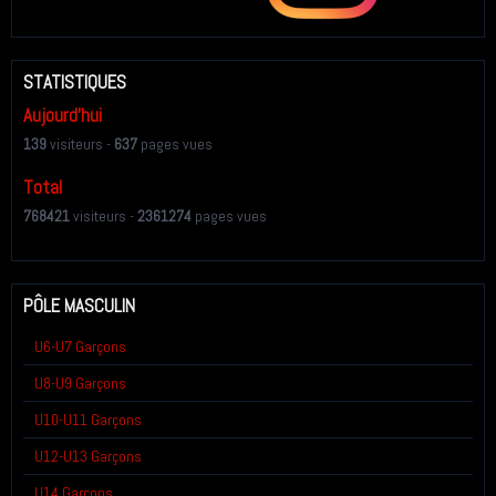
STATISTIQUES
Aujourd'hui
139
visiteurs -
637
pages vues
Total
768421
visiteurs -
2361274
pages vues
PÔLE MASCULIN
U6-U7 Garçons
U8-U9 Garçons
U10-U11 Garçons
U12-U13 Garçons
U14 Garçons