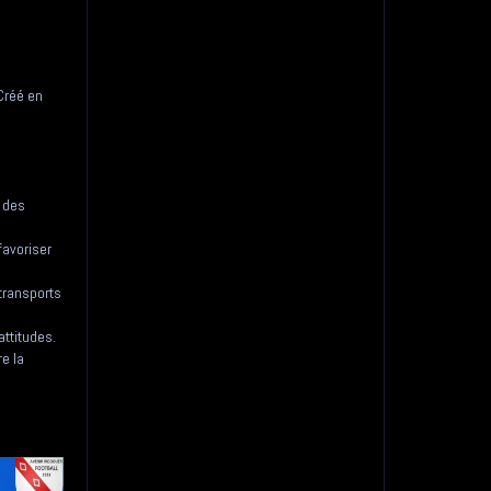
 Créé en
s des
favoriser
 transports
attitudes.
re la
a