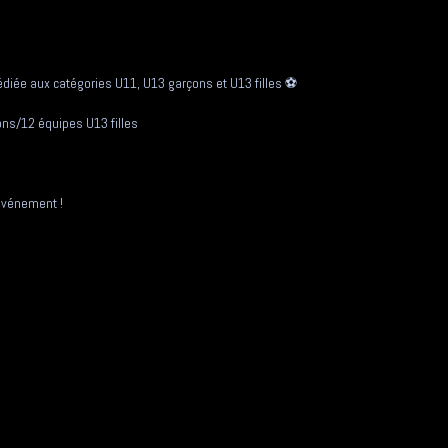
édiée aux catégories U11, U13 garçons et U13 filles ⚽
ns/12 équipes U13 filles
’événement !