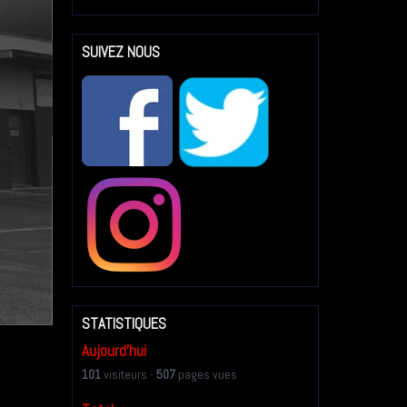
SUIVEZ NOUS
STATISTIQUES
Aujourd'hui
101
visiteurs -
507
pages vues