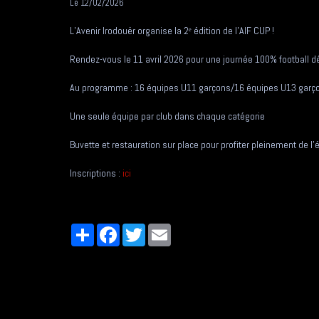
Le 12/02/2026
L’Avenir Irodouër organise la 2ᵉ édition de l’AIF CUP !
Rendez-vous le 11 avril 2026 pour une journée 100% football d
Au programme : 16 équipes U11 garçons/16 équipes U13 garço
Une seule équipe par club dans chaque catégorie
Buvette et restauration sur place pour profiter pleinement de l
Inscriptions :
ici
Partager
Facebook
Twitter
Email