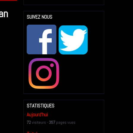
an
SUIVEZ NOUS
STATISTIQUES
Aujourd'hui
72
visiteurs -
357
pages vues