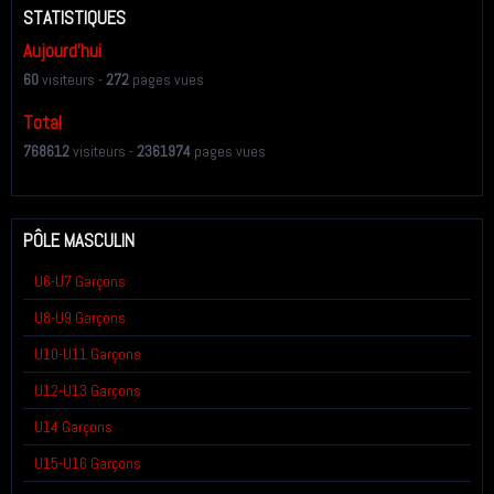
STATISTIQUES
Aujourd'hui
60
visiteurs -
272
pages vues
Total
768612
visiteurs -
2361974
pages vues
PÔLE MASCULIN
U6-U7 Garçons
U8-U9 Garçons
U10-U11 Garçons
U12-U13 Garçons
U14 Garçons
U15-U16 Garçons