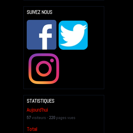
SUIVEZ NOUS
STATISTIQUES
Aujourd'hui
57
visiteurs -
220
pages vues
Total